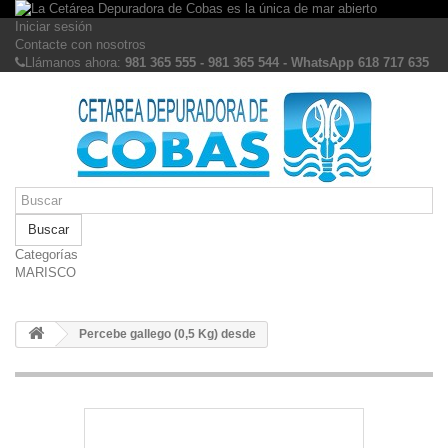
Iniciar sesión
Contacte con nosotros
Llámanos ahora:
981 365 555 - 981 365 544 - WhatsApp 618 717 635
Buscar
Categorías
MARISCO
Percebe gallego (0,5 Kg) desde